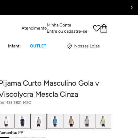
Minha Conta
Atendimento
Entre ou cadastre-se
Infantil
OUTLET
Nossas Lojas
Pijama Curto Masculino Gola v
Viscolycra Mescla Cinza
Ref:
483.3821_MSC
Tamanho
:
PP