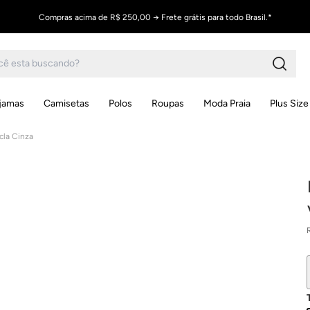
Compras acima de R$ 250,00 → Frete grátis para todo Brasil.*
ijamas
Camisetas
Polos
Roupas
Moda Praia
Plus Size
cla Cinza