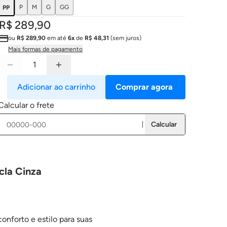
P
M
G
GG
PP
R$ 289,90
ou
R$ 289,90
em até
6x
de
R$ 48,31
(sem juros)
Mais formas de pagamento
Adicionar ao carrinho
Comprar agora
Calcular o frete
Calcular
cla Cinza
nforto e estilo para suas