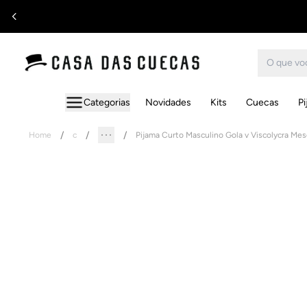
Categorias
Novidades
Kits
Cuecas
P
Home
c
Pijama Curto Masculino Gola v Viscolycra Mes