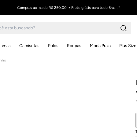
Compras acima de R$ 250,00 → Frete grátis para todo Brasil.*
ijamas
Camisetas
Polos
Roupas
Moda Praia
Plus Size
inho