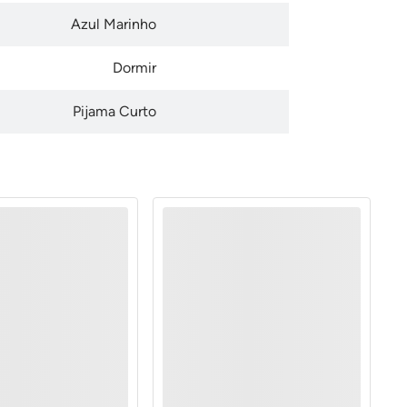
Azul Marinho
Dormir
Pijama Curto