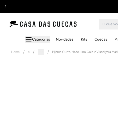
Categorias
Novidades
Kits
Cuecas
P
Home
c
Pijama Curto Masculino Gola v Viscolycra Mar