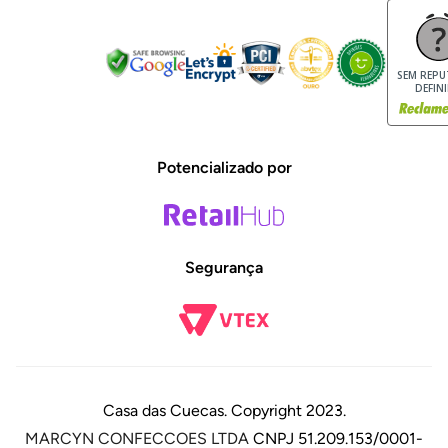
Trocas e Devoluções
Dúvidas Frequentes
SEM REP
DEFIN
Potencializado por
Segurança
Casa das Cuecas. Copyright 2023.
MARCYN CONFECCOES LTDA
CNPJ 51.209.153/0001-