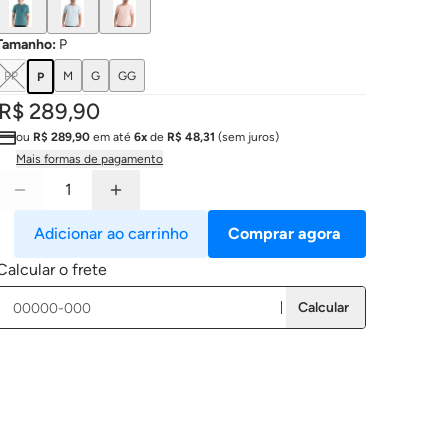
Tamanho
:
P
PP
M
G
GG
P
R$ 289,90
ou
R$ 289,90
em até
6x
de
R$ 48,31
(sem juros)
Mais formas de pagamento
Adicionar ao carrinho
Comprar agora
Calcular o frete
Calcular