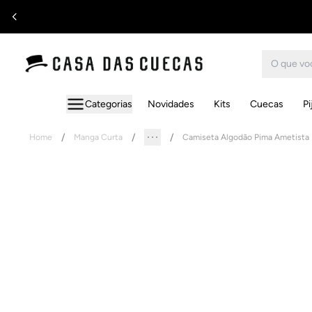
Categorias
Novidades
Kits
Cuecas
P
Home
Manga Curta
Camiseta Algodão Pima Ametista