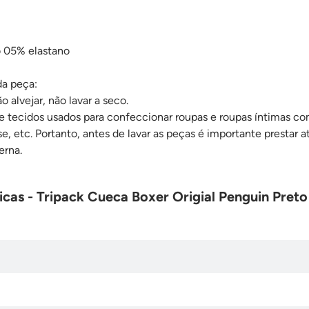
 05% elastano
da peça:
 alvejar, não lavar a seco.
de tecidos usados para confeccionar roupas e roupas íntimas co
ose, etc. Portanto, antes de lavar as peças é importante prestar
erna.
icas - Tripack Cueca Boxer Origial Penguin Preto