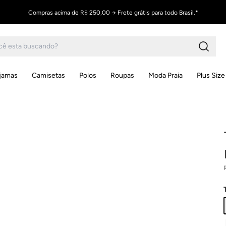
Compras acima de R$ 250,00 → Frete grátis para todo Brasil.*
ijamas
Camisetas
Polos
Roupas
Moda Praia
Plus Size