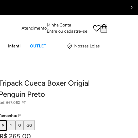
Minha Conta
Atendimento
Entre ou cadastre-se
Infantil
OUTLET
Nossas Lojas
Tripack Cueca Boxer Origial
Penguin Preto
Ref:
667.062_PT
Tamanho
:
P
M
G
GG
P
R$ 265,00