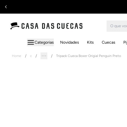
Categorias
Novidades
Kits
Cuecas
P
Home
c
Tripack Cueca Boxer Origial Penguin Preto