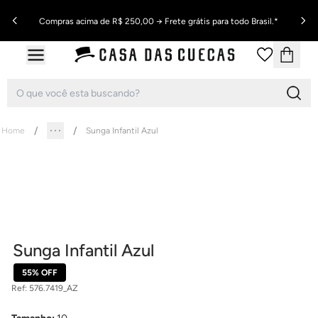
Compras acima de R$ 250,00 → Frete grátis para todo Brasil.*
Home
Sunga Infantil Azul
Sunga Infantil Azul
55% OFF
Ref:
576.7419_AZ