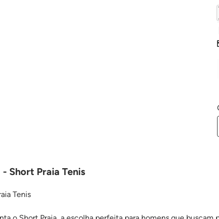
- Short Praia Tenis
raia Tenis
ta o Short Praia, a escolha perfeita para homens que buscam pr