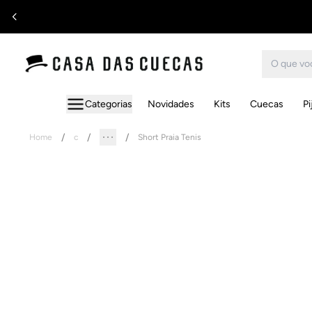
Categorias
Novidades
Kits
Cuecas
P
Home
c
Short Praia Tenis