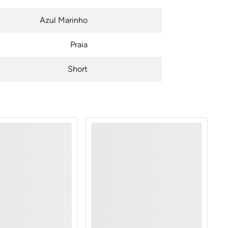
Azul Marinho
Praia
Short