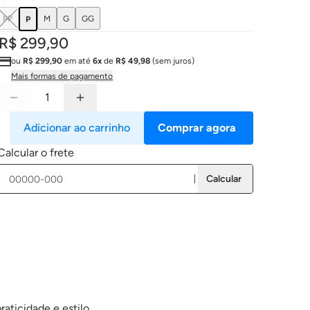
PP
M
G
GG
P
R$ 299,90
ou
R$ 299,90
em até
6x
de
R$ 49,98
(sem juros)
Mais formas de pagamento
Adicionar ao carrinho
Comprar agora
Calcular o frete
Calcular
aticidade e estilo.