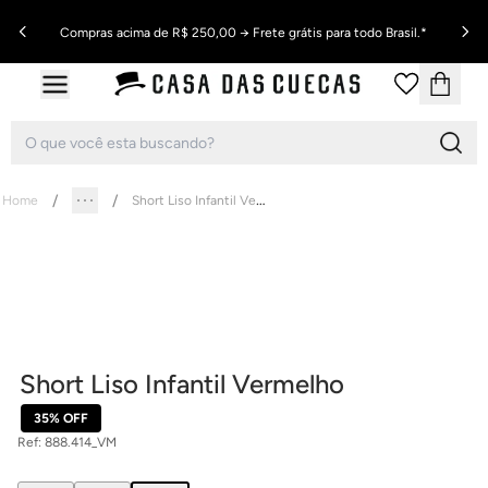
Compras acima de R$ 250,00 → Frete grátis para todo Brasil.*
Short Liso Infantil Vermelho
Home
Short Liso Infantil Vermelho
35% OFF
Ref:
888.414_VM