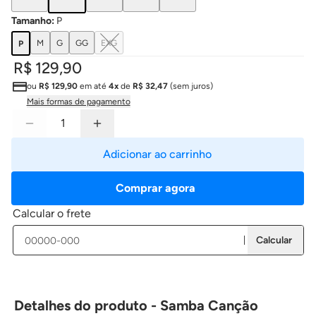
Tamanho
:
P
M
G
GG
EXG
P
R$ 129,90
ou
R$ 129,90
em até
4x
de
R$ 32,47
(sem juros)
Mais formas de pagamento
Adicionar ao carrinho
Comprar agora
Calcular o frete
Calcular
Detalhes do produto - Samba Canção