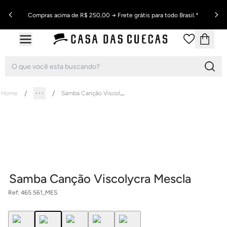
Compras acima de R$ 250,00 → Frete grátis para todo Brasil.*
Samba Canção Viscolycra Mescla
Home
Samba Canção Viscolycra Mescla
Ref:
465.561_MES