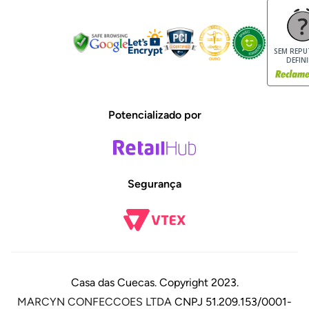
Trocas e Devoluções
Dúvidas Frequentes
SEM REP
DEFIN
Potencializado por
Segurança
Casa das Cuecas. Copyright 2023.
MARCYN CONFECCOES LTDA
CNPJ 51.209.153/0001-