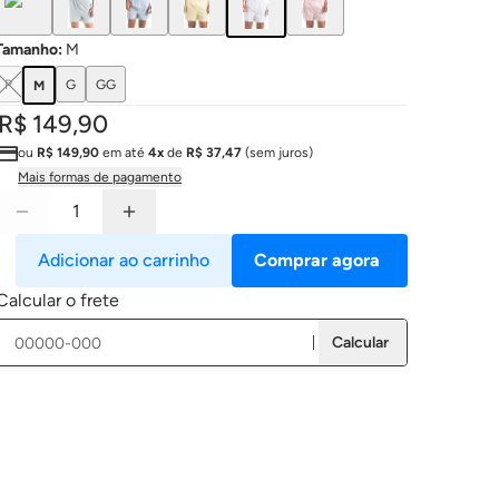
Tamanho
:
M
P
G
GG
M
R$ 149,90
ou
R$ 149,90
em até
4x
de
R$ 37,47
(sem juros)
Mais formas de pagamento
Adicionar ao carrinho
Comprar agora
Calcular o frete
Calcular