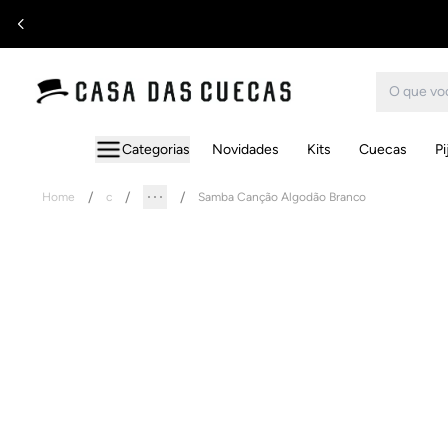
Categorias
Novidades
Kits
Cuecas
P
Home
c
Samba Canção Algodão Branco