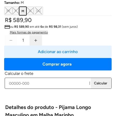
Tamanho
:
M
PP
P
G
GG
M
R$ 589,90
ou
R$ 589,90
em até
6x
de
R$ 98,31
(sem juros)
Mais formas de pagamento
Adicionar ao carrinho
Comprar agora
Calcular o frete
Calcular
Detalhes do produto - Pijama Longo
Masculino em Malha Marinho