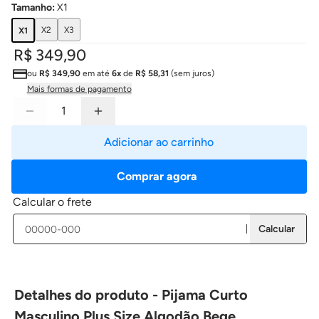
Tamanho
:
X1
X2
X3
X1
R$ 349,90
ou
R$ 349,90
em até
6x
de
R$ 58,31
(sem juros)
Mais formas de pagamento
Adicionar ao carrinho
Comprar agora
Calcular o frete
Calcular
Detalhes do produto - Pijama Curto
Masculino Plus Size Algodão Bege