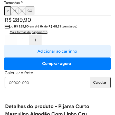
Tamanho
:
P
M
G
GG
P
R$ 289,90
ou
R$ 289,90
em até
6x
de
R$ 48,31
(sem juros)
Mais formas de pagamento
Adicionar ao carrinho
Comprar agora
Calcular o frete
Calcular
Detalhes do produto - Pijama Curto
Masculino Algodão Com Linho Cru