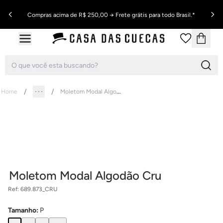
Compras acima de R$ 250,00 → Frete grátis para todo Brasil.*
Moletom Modal Algodão Cru
Home
Moletom Modal Algodão Cru
Ref:
689.873_CRU
Tamanho
:
P