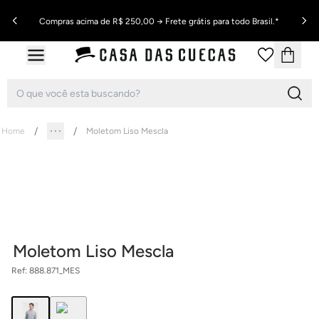
Compras acima de R$ 250,00 → Frete grátis para todo Brasil.*
Home
Moletom Liso Mescla
Moletom Liso Mescla
Ref:
888.871_MES