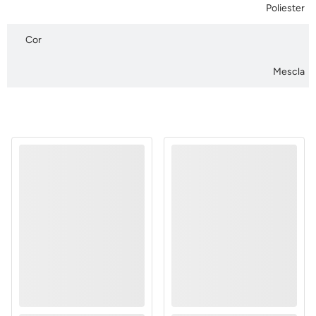
Poliester
Cor
Mescla