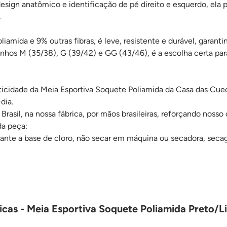
esign anatômico e identificação de pé direito e esquerdo, ela p
.
amida e 9% outras fibras, é leve, resistente e durável, garant
anhos M (35/38), G (39/42) e GG (43/46), é a escolha certa par
ticidade da Meia Esportiva Soquete Poliamida da Casa das Cueca
dia.
Brasil, na nossa fábrica, por mãos brasileiras, reforçando nosso 
da peça:
ejante a base de cloro, não secar em máquina ou secadora, seca
icas - Meia Esportiva Soquete Poliamida Preto/