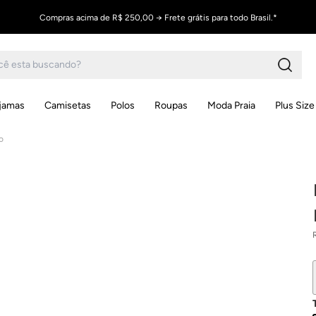
Compras acima de R$ 250,00 → Frete grátis para todo Brasil.*
ijamas
Camisetas
Polos
Roupas
Moda Praia
Plus Size
o