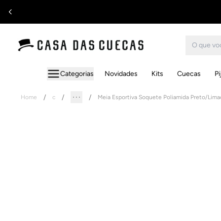
Categorias
Novidades
Kits
Cuecas
P
Home
c
Meia Esportiva Soquete Poliamida Preto/Lima