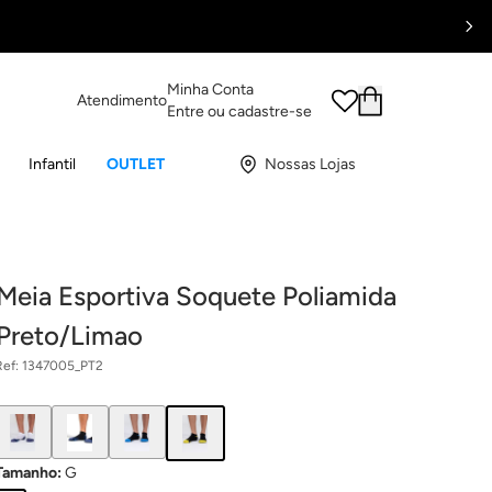
Minha Conta
Atendimento
Entre ou cadastre-se
Infantil
OUTLET
Nossas Lojas
Meia Esportiva Soquete Poliamida
Preto/Limao
Ref:
1347005_PT2
Tamanho
:
G