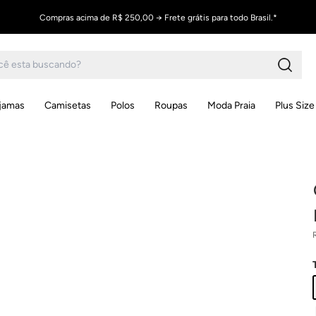
Compras acima de R$ 250,00 → Frete grátis para todo Brasil.*
ijamas
Camisetas
Polos
Roupas
Moda Praia
Plus Size