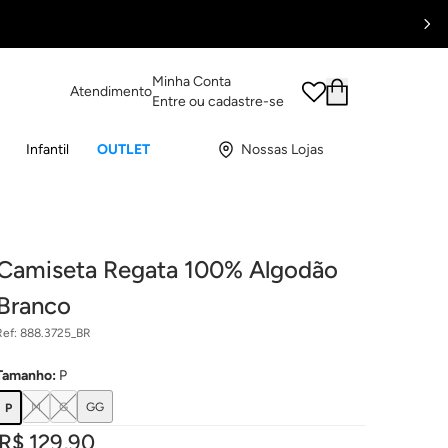
Minha Conta
Atendimento
Entre ou cadastre-se
Infantil
OUTLET
Nossas Lojas
Camiseta Regata 100% Algodão
Branco
Ref:
888.3725_BR
Tamanho
:
P
M
G
GG
P
R$ 129,90