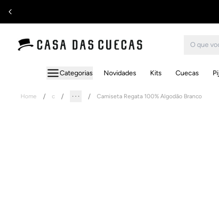
Categorias
Novidades
Kits
Cuecas
P
Home
c
Camiseta Regata 100% Algodão Branco