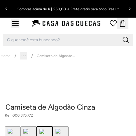
Compras acima de R$ 250,00 → Frete grátis para todo Brasil.*
Camiseta de Algodão Cinza
Home
Camiseta de Algodão Cinza
Ref:
000.376_CZ