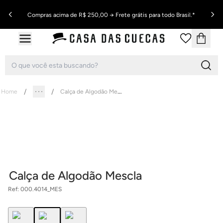
Compras acima de R$ 250,00 → Frete grátis para todo Brasil.*
Calça de Algodão Mescla
Home
Calça de Algodão Mescla
Ref:
000.4014_MES