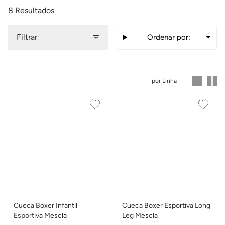
8 Resultados
Filtrar
Ordenar por:
Maior preço
Menor preço
por Linha
Mais vendidos
Nome, A-Z
Nome, Z-A
Data de lançamento
Desconto
Relevância
Cueca Boxer Infantil
Cueca Boxer Esportiva Long
Esportiva Mescla
Leg Mescla